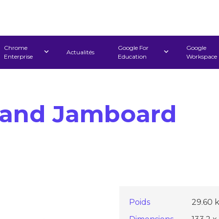
Chrome
Google For
Google
Actualités
Enterprise
Education
Workspace
Stand Jamboard
Poids
29.60 