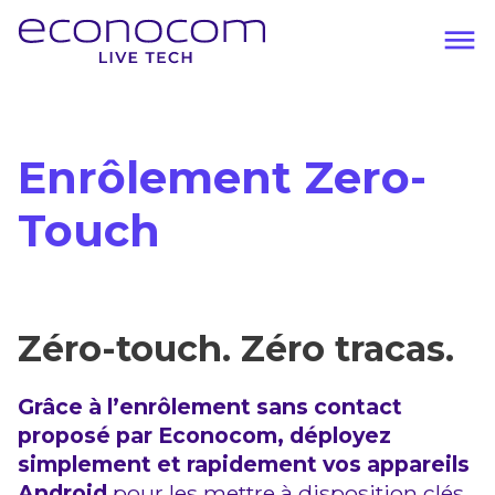
Aller
au
contenu
Navigation
principal
principale
Enrôlement Zero-
Touch
Zéro-touch. Zéro tracas.
Grâce à l’enrôlement sans contact
proposé par Econocom, déployez
simplement et rapidement vos appareils
Android
pour les mettre à disposition clés