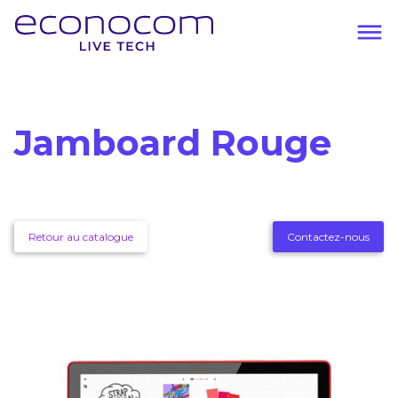
Aller
au
contenu
Navigation
principal
principale
Jamboard Rouge
Retour au catalogue
Contactez-nous