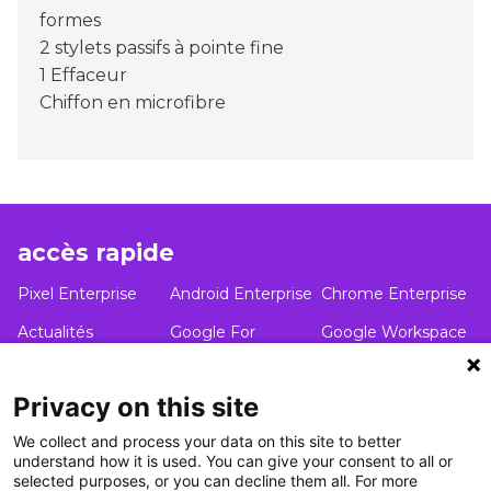
formes
2 stylets passifs à pointe fine
1 Effaceur
Chiffon en microfibre
accès rapide
Pixel Enterprise
Android Enterprise
Chrome Enterprise
Actualités
Google For
Google Workspace
Education
Catalogue
Contact
Privacy on this site
We collect and process your data on this site to better
understand how it is used. You can give your consent to all or
selected purposes, or you can decline them all. For more